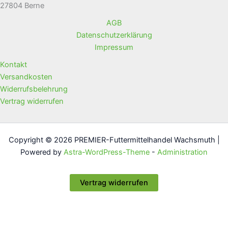
der
27804 Berne
Produktseite
AGB
gewählt
Datenschutzerklärung
werden
Impressum
Kontakt
Versandkosten
Widerrufsbelehrung
Vertrag widerrufen
Copyright © 2026 PREMIER-Futtermittelhandel Wachsmuth |
Powered by
Astra-WordPress-Theme
-
Administration
Vertrag widerrufen
Alle Preise inkl. der gesetzlichen MwSt.