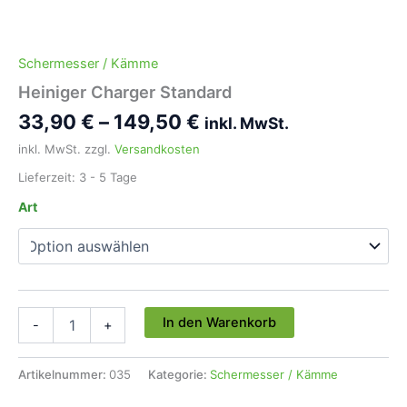
Schermesser / Kämme
Heiniger Charger Standard
33,90
€
–
149,50
€
inkl. MwSt.
inkl. MwSt.
zzgl.
Versandkosten
Lieferzeit:
3 - 5 Tage
Art
Heiniger
In den Warenkorb
-
+
Charger
Standard
Menge
Artikelnummer:
035
Kategorie:
Schermesser / Kämme