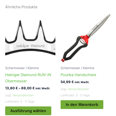
Ähnliche Produkte
Schermesser / Kämme
Schermesser / Kämme
Heiniger Diamond RUN-IN
Pourika Handschere
Obermesser
54,99
€
inkl. MwSt.
13,80
€
–
69,00
€
inkl. MwSt.
zzgl.
Versandkosten
zzgl.
Versandkosten
Lieferzeit:
3 - 5 Tage
Lieferzeit:
3 - 5 Tage
In den Warenkorb
Dieses
Ausführung wählen
Produkt