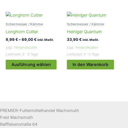
weist
mehrere
Varianten
Schermesser / Kämme
Schermesser / Kämme
auf.
Longhorn Cutter
Heiniger Quantum
Die
Optionen
9,99
€
–
69,00
€
33,90
€
inkl. MwSt.
inkl. MwSt.
können
zzgl.
Versandkosten
zzgl.
Versandkosten
auf
Lieferzeit:
3 - 5 Tage
Lieferzeit:
3 - 5 Tage
der
Dieses
Ausführung wählen
In den Warenkorb
Produktseite
Produkt
gewählt
weist
werden
mehrere
Varianten
auf.
Die
Optionen
PREMIER-Futtermittelhandel Wachsmuth
können
Fred Wachsmuth
auf
Raiffeisenstraße 64