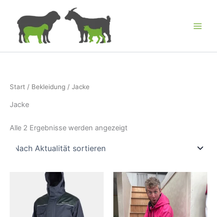
Zum
Inhalt
springen
Start
/
Bekleidung
/ Jacke
Jacke
Nach
Alle 2 Ergebnisse werden angezeigt
Aktualität
sortiert