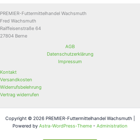
können
könn
auf
auf
PREMIER-Futtermittelhandel Wachsmuth
der
der
Fred Wachsmuth
Produktseite
Produ
Raiffeisenstraße 64
gewählt
gewä
27804 Berne
werden
werd
AGB
Datenschutzerklärung
Impressum
Kontakt
Versandkosten
Widerrufsbelehrung
Vertrag widerrufen
Copyright © 2026 PREMIER-Futtermittelhandel Wachsmuth |
Powered by
Astra-WordPress-Theme
-
Administration